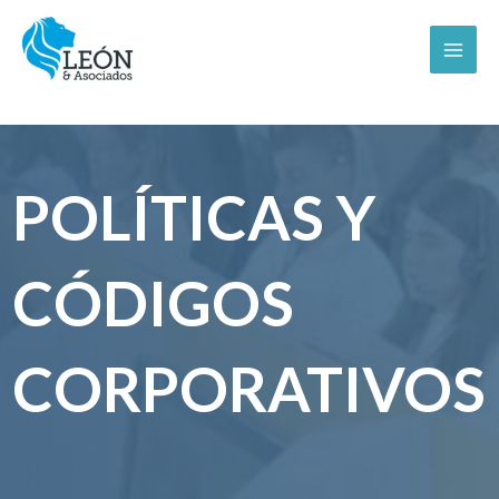
Ir
MAI
al
MEN
contenido
POLÍTICAS Y
CÓDIGOS
CORPORATIVOS