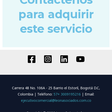
para adquirir
este servicio
Carrera 48 No. 106A - 25 Barrio el Estoril, Bogotá D.C,
Colombia | Teléfono:
57+ 3009195216
| Email:
ejecutivocomercial@leonasociados.com.co