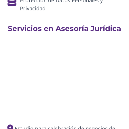
Proteccion de Datos Personales y
Privacidad
Servicios en Asesoría Jurídica
Representación judicial.
Representación ante autoridades
administrativas, gubernamentales y
judiciales
Reestructuración de créditos.
Reestructuración de pasivos.
Reorganización del endeudamiento con
entidades financieras y terceros.
Estudio de títulos y garantías
Estudio para celebración de negocios de